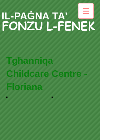
IL-PAĠNA TA'
FONZU L-FENEK
Tgħanniqa
Childcare Centre -
Floriana